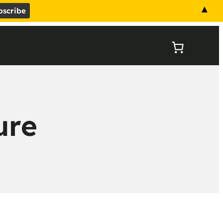
▲
ram
ok
ure