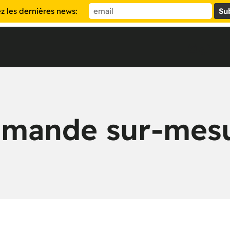
 les dernières news:
Instag
TikT
mande sur-mes